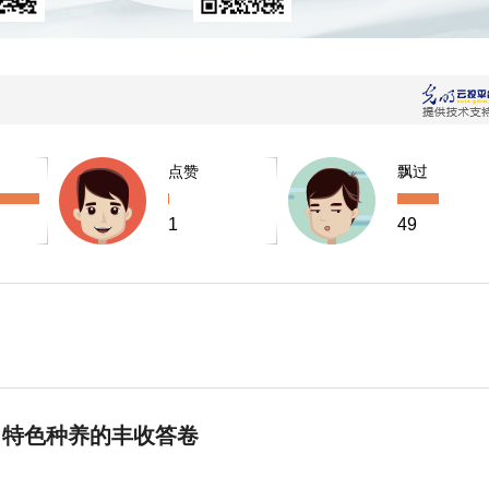
点赞
飘过
1
49
 特色种养的丰收答卷