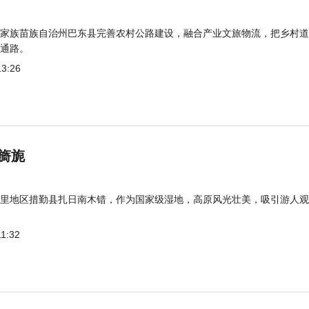
家族苗族自治州巴东县完善农村公路建设，融合产业文旅物流，把乡村道
通路。
13:26
旖旎
里地区措勤县扎日南木错，作为国家级湿地，高原风光壮美，吸引游人观
11:32