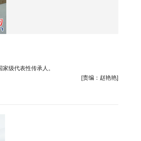
国家级代表性传承人。
朝鲜族
[责编：赵艳艳]