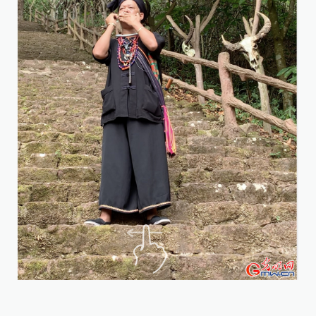
近
当
女
宽
衢
教
学
[责