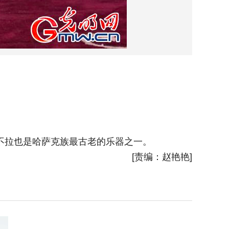
世代以
不拉也是哈萨克族最古老的乐器之一。
[责编：赵艳艳]