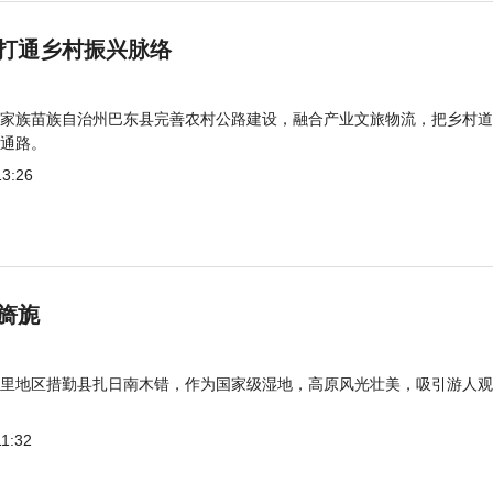
打通乡村振兴脉络
家族苗族自治州巴东县完善农村公路建设，融合产业文旅物流，把乡村道
通路。
13:26
旖旎
里地区措勤县扎日南木错，作为国家级湿地，高原风光壮美，吸引游人观
11:32