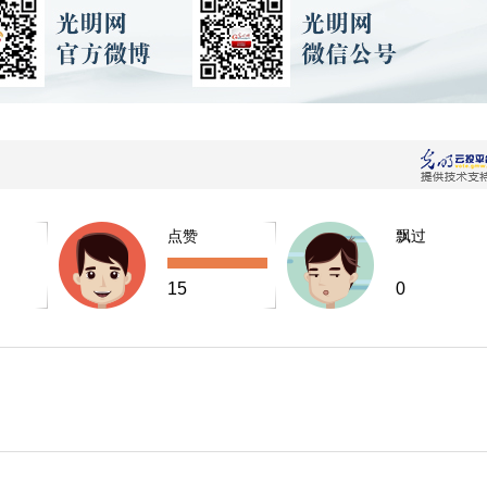
点赞
飘过
15
0