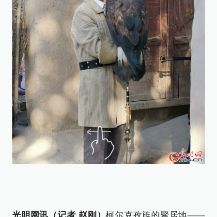
在
过
光明网讯（记者 赵刚）
柯尔克孜族的聚居地——