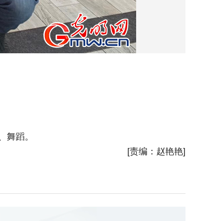
撒班节
、舞蹈。
[责编：赵艳艳]