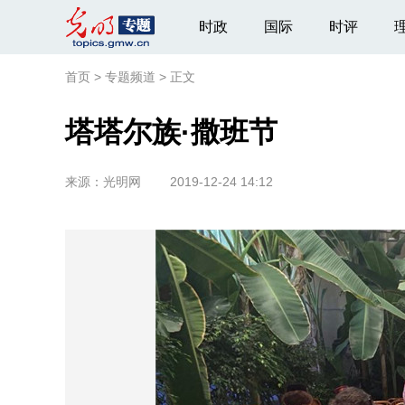
时政
国际
时评
首页
>
专题频道
>
正文
塔塔尔族·撒班节
来源：
光明网
2019-12-24 14:12