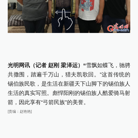
光明网讯（记者 赵刚 梁泽运）“
雪飘如蝶飞，驰骋
共撒围，踏遍千万山，猎夫凯歌回。”这首传统的
锡伯族民歌，是生活在新疆天下山脚下的锡伯族人
生活的真实写照。彪悍阳刚的锡伯族人酷爱骑马射
箭，因此享有“弓箭民族”的美誉。
[责编：赵艳艳]