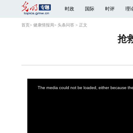
时政
国际
时评
理
首页
>
健康情报局
>
头条问答
>
正文
抢
This
is
a
The media could not be loaded, either because the 
modal
window.