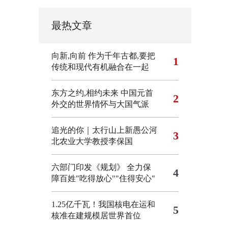
最热文章
向新,向前
作为千年古都,要把
1
传统和现代有机融合在一起
东方之约,相约未来 中国元首
2
外交的世界情怀与大国气派
追光的你｜太行山上新愚公河
3
北农业大学教授李保国
六部门印发《规划》 全力保
4
障百姓"吃得放心""住得安心"
1.25亿千瓦！我国核电在运和
5
核准在建规模居世界首位