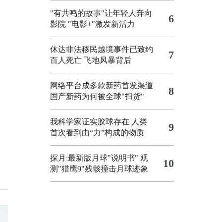
"有共鸣的故事"让年轻人奔向
6
影院
"电影+"激发新活力
休达非法移民越境事件已致约
7
百人死亡
飞地风暴背后
网络平台成多款新药首发渠道
8
国产新药为何被全球"扫货"
我科学家证实胶球存在 人类
9
首次看到由“力”构成的物质
探月:最新版月球"说明书"
观
10
测"猎鹰9"残骸撞击月球迹象