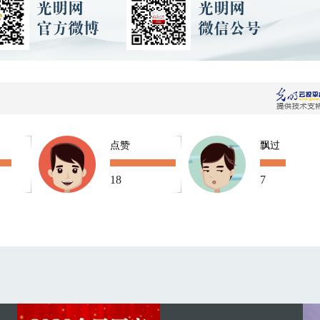
点赞
飘过
18
7