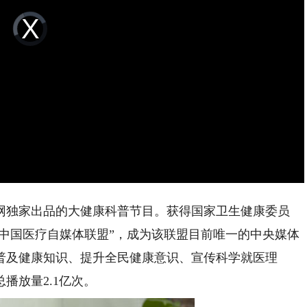
Video
Player
is
loading.
独家出品的大健康科普节目。获得国家卫生健康委员
“中国医疗自媒体联盟”，成为该联盟目前唯一的中央媒体
普及健康知识、提升全民健康意识、宣传科学就医理
播放量2.1亿次。