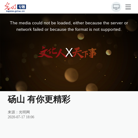
This
is
a
The media could not be loaded, either because the server or
modal
window.
network failed or because the format is not supported.
砀山 有你更精彩
来源：
光明网
2020-07-17 18:06