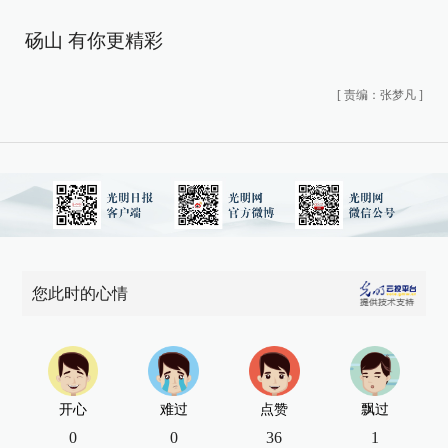
砀山 有你更精彩
[
责编：张梦凡
]
您此时的心情
开心
难过
点赞
飘过
0
0
36
1