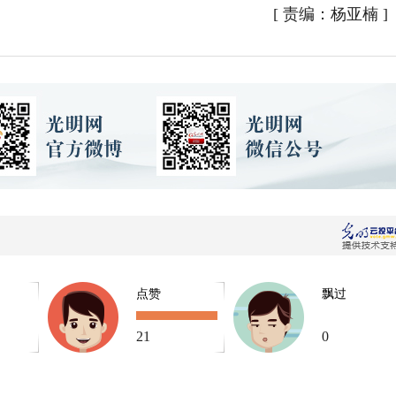
[
责编：杨亚楠
]
点赞
飘过
21
0