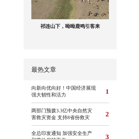
祁连山下，呦呦鹿鸣引客来
最热文章
向新向优向好！中国经济展现
1
强大韧性和活力
两部门预拨3.3亿中央自然灾
2
害救灾资金 支持8省份救灾
全总印发通知 加强安全生产
3