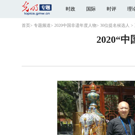
时政
国际
时评
理
首页
>
专题频道
>
2020中国非遗年度人物
>
30位提名候选人
>
2020