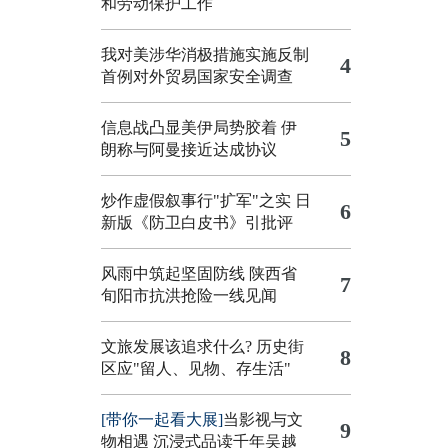
和劳动保护工作
我对美涉华消极措施实施反制
4
首例对外贸易国家安全调查
信息战凸显美伊局势胶着
伊
5
朗称与阿曼接近达成协议
炒作虚假叙事行"扩军"之实
日
6
新版《防卫白皮书》引批评
风雨中筑起坚固防线 陕西省
7
旬阳市抗洪抢险一线见闻
文旅发展该追求什么?
历史街
8
区应"留人、见物、存生活"
[带你一起看大展]
当影视与文
9
物相遇 沉浸式品读千年吴越