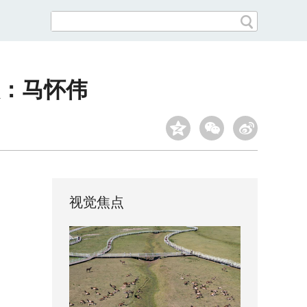
人：马怀伟
视觉焦点