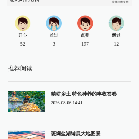
开心
难过
点赞
飘过
52
3
197
12
推荐阅读
精耕乡土 特色种养的丰收答卷
2026-08-06 14:41
斑斓盐湖铺展大地图景