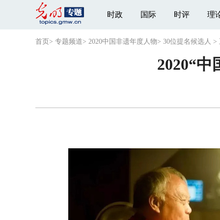
时政
国际
时评
理
首页
>
专题频道
>
2020中国非遗年度人物
>
30位提名候选人
>
2020