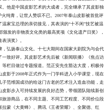
叹。他是中国皮影艺术的大成者，完全继承了其皮影独
炉火纯青，让世人赞叹不已。2007年泰山皮影被首批评
了温家宝总理的亲切接见，其表演的“十不闲”技艺被温
化部颁发的非物质文化类的最高奖项《文化遗产日奖》，
佳表演奖》。
，弘扬泰山文化。十七大期间在国家大剧院为与会代
了一致好评。其皮影艺术先后被《新闻联播》《焦点访
》等栏目做过专题报道。范正安先生豁达大度，积极传
皮影于2008年正式作为一门学科进入小学课堂，现在
和儿子范维国成功的给这门古老的艺术注入造血功能，走
山皮影步入可持续发展的良好态势，带领团队陆续新创
和旅游商品，在不同主题、不同工艺程度、不同价位段
派拉蒙《大黄蜂》、腾讯《王者荣耀》、全聚德、红