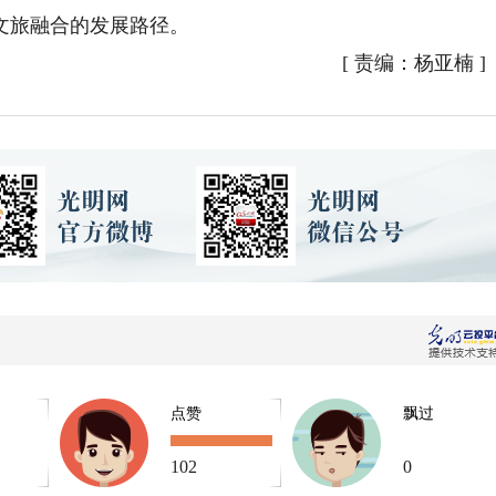
文旅融合的发展路径。
[
责编：杨亚楠
]
点赞
飘过
102
0