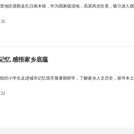
里地区措勤县扎日南木错，作为国家级湿地，高原风光壮美，吸引游人观
:32
记忆 感悟家乡底蕴
组织小学生走进城市记忆馆开展暑期研学，了解家乡人文历史，探寻本土
:22