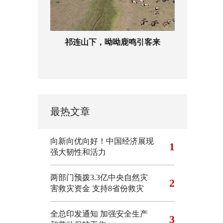
祁连山下，呦呦鹿鸣引客来
最热文章
向新向优向好！中国经济展现
1
强大韧性和活力
两部门预拨3.3亿中央自然灾
2
害救灾资金 支持8省份救灾
全总印发通知 加强安全生产
3