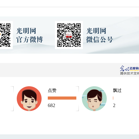
点赞
飘过
682
2