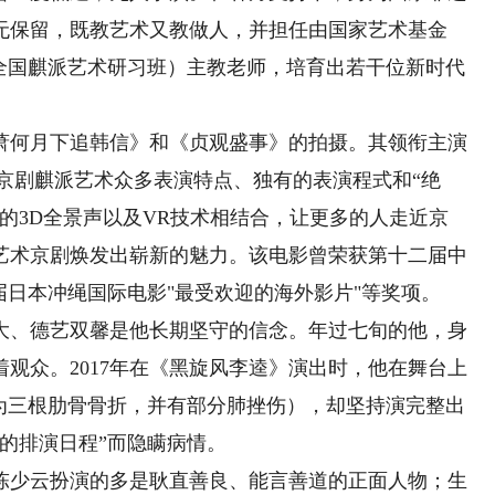
无保留，既教艺术又教做人，并担任由国家艺术基金
”（全国麒派艺术研习班）主教老师，培育出若干位新时代
何月下追韩信》和《贞观盛事》的拍摄。其领衔主演
京剧麒派艺术众多表演特点、独有的表演程式和“绝
的3D全景声以及VR技术相结合，让更多的人走近京
艺术京剧焕发出崭新的魅力。该电影曾荣获第十二届中
届日本冲绳国际电影"最受欢迎的海外影片"等奖项。
、德艺双馨是他长期坚守的信念。年过七旬的他，身
观众。2017年在《黑旋风李逵》演出时，他在舞台上
断为三根肋骨骨折，并有部分肺挫伤），却坚持演完整出
的排演日程”而隐瞒病情。
少云扮演的多是耿直善良、能言善道的正面人物；生