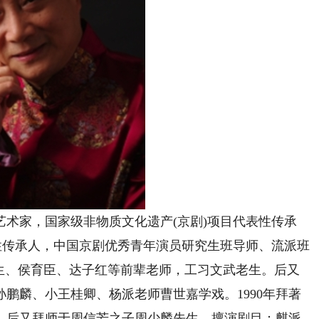
家，国家级非物质文化遗产(京剧)项目代表性传承
性传承人，中国京剧优秀青年演员研究生班导师、流派班
航生、侯育臣、达子红等前辈老师，工习文武老生。后又
鹏麟、小王桂卿、杨派老师曹世嘉学戏。1990年拜著
，后又拜师于周信芳之子周少麟先生。擅演剧目：麒派