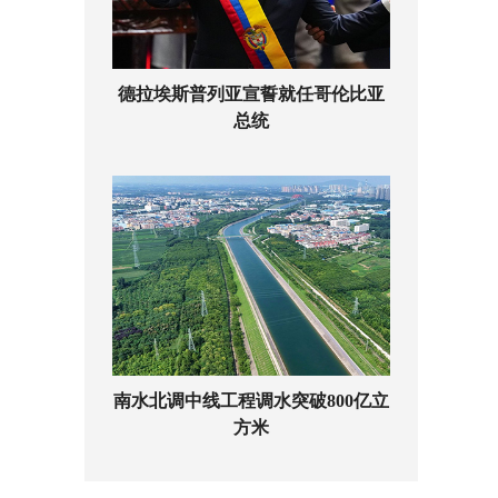
德拉埃斯普列亚宣誓就任哥伦比亚
总统
南水北调中线工程调水突破800亿立
方米