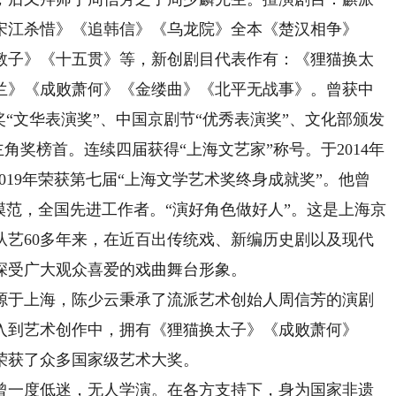
宋江杀惜》《追韩信》《乌龙院》全本《楚汉相争》
教子》《十五贯》等，新创剧目代表作有：《狸猫换太
兰》《成败萧何》《金缕曲》《北平无战事》。曾获中
奖“文华表演奖”、中国京剧节“优秀表演奖”、文化部颁发
主角奖榜首。连续四届获得“上海文艺家”称号。于2014年
019年荣获第七届“上海文学艺术奖终身成就奖”。他曾
模范，全国先进工作者。“演好角色做好人”。这是上海京
从艺60多年来，在近百出传统戏、新编历史剧以及现代
深受广大观众喜爱的戏曲舞台形象。
于上海，陈少云秉承了流派艺术创始人周信芳的演剧
入到艺术创作中，拥有《狸猫换太子》《成败萧何》
荣获了众多国家级艺术大奖。
一度低迷，无人学演。在各方支持下，身为国家非遗