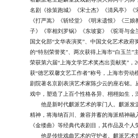
名剧《徐策跑城》《宋士杰》《清风亭》《
《打严嵩》《斩经堂》《明末遗恨》《三娘
子》《宰相刘罗锅》《东坡宴》《驼哥与金
国文化部“文华表演奖”、中国文化艺术政府
的“特别荣誉奖”、两次获得上海市“白玉兰”
荣获第六届“上海文学艺术奖杰出贡献奖”，2
获“德艺双馨文艺工作者”称号，上海市劳动
剧院著名京剧表演艺术家陈少云的座右铭。
戏中，塑造了上百个性格各异、栩栩如生，
他是新时代麒派艺术的掌门人。麒派发源
精神，将海纳百川、兼容并蓄的海派精神融
《金缕曲》等经典代表剧目，其作品及个人
他是传统戏曲艺术的守护者。麒派艺术曾