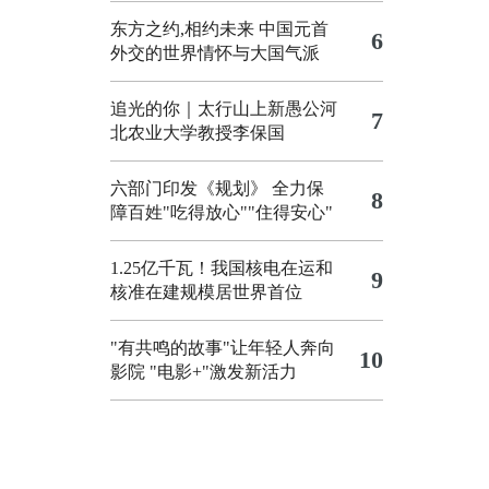
东方之约,相约未来 中国元首
6
外交的世界情怀与大国气派
追光的你｜太行山上新愚公河
7
北农业大学教授李保国
六部门印发《规划》 全力保
8
障百姓"吃得放心""住得安心"
1.25亿千瓦！我国核电在运和
9
核准在建规模居世界首位
"有共鸣的故事"让年轻人奔向
10
影院
"电影+"激发新活力