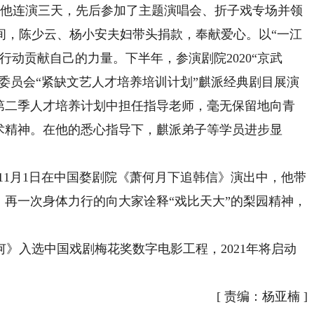
他连演三天，先后参加了主题演唱会、折子戏专场并领
间，陈少云、杨小安夫妇带头捐款，奉献爱心。以“一江
行动贡献自己的力量。下半年，参演剧院2020“京武
育委员会“紧缺文艺人才培养培训计划”麒派经典剧目展演
道”第二季人才培养计划中担任指导老师，毫无保留地向青
术精神。在他的悉心指导下，麒派弟子等学员进步显
1月1日在中国婺剧院《萧何月下追韩信》演出中，他带
，再一次身体力行的向大家诠释“戏比天大”的梨园精神，
入选中国戏剧梅花奖数字电影工程，2021年将启动
[
责编：杨亚楠
]