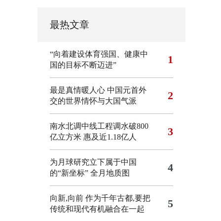
最热文章
“向着建设体育强国、健康中
1
国的目标不断迈进”
最是真情暖人心 中国元首外
2
交的世界情怀与大国气派
南水北调中线工程调水破800
3
亿立方米 惠及近1.18亿人
为月球研究立下属于中国
4
的“新坐标”
全月地质图
向新,向前
作为千年古都,要把
5
传统和现代有机融合在一起