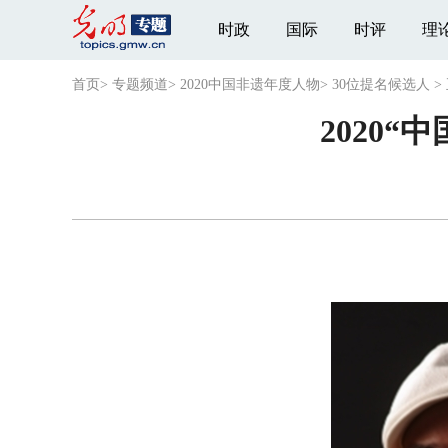
时政
国际
时评
理
首页
>
专题频道
>
2020中国非遗年度人物
>
30位提名候选人
>
2020