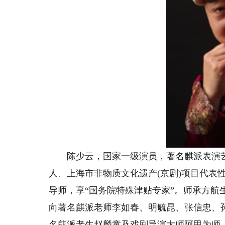
陈少云，国家一级演员，著名麒派表演艺术
人、上海市非物质文化遗产(京剧)项目代表
导师，享“国务院特殊津贴专家”。师承方
向著名麒派老师李如春、明毓昆、张信忠、孙
名麒派老生赵麟童及戏剧导演大师阿甲为师