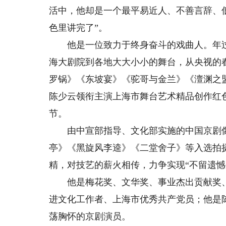
活中，他却是一个最平易近人、不善言辞、
色里讲完了”。
他是一位致力于终身奋斗的戏曲人。年过
海大剧院到各地大大小小的舞台，从央视的
罗锅》《东坡宴》《驼哥与金兰》《澶渊之盟
陈少云领衔主演上海市舞台艺术精品创作红
节。
由中宣部指导、文化部实施的中国京剧像
亭》《黑旋风李逵》《二堂舍子》等入选拍
精，对技艺的薪火相传，力争实现“不留遗憾
他是梅花奖、文华奖、事业杰出贡献奖、上
进文化工作者、上海市优秀共产党员；他是
荡胸怀的京剧演员。