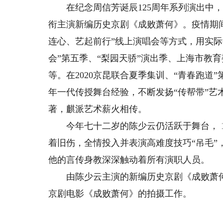
在纪念周信芳诞辰125周年系列演出中，
衔主演新编历史京剧《成败萧何》。疫情期
连心、艺起前行”线上演唱会等方式，用实际
会”第五季、“梨园天骄”演出季、上海市教
等。在2020京昆联合夏季集训、“青春跑
年一代传授舞台经验，不断发扬“传帮带”艺
著，麒派艺术薪火相传。
今年七十二岁的陈少云仍活跃于舞台， 1
着旧伤，全情投入并表演高难度技巧“吊毛”
他的言传身教深深触动着所有演职人员。
由陈少云主演的新编历史京剧《成败萧何》
京剧电影《成败萧何》的拍摄工作。