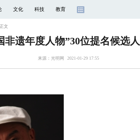
论
文化
科技
教育
正文
“中国非遗年度人物”30位提名候选
来源：
光明网
2021-01-29 17:55