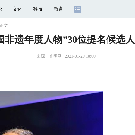
论
文化
科技
教育
正文
“中国非遗年度人物”30位提名候选
来源：
光明网
2021-01-29 18:00