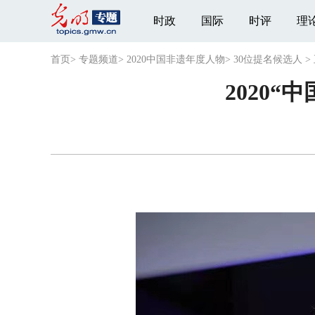
时政
国际
时评
理
首页
>
专题频道
>
2020中国非遗年度人物
>
30位提名候选人
>
2020