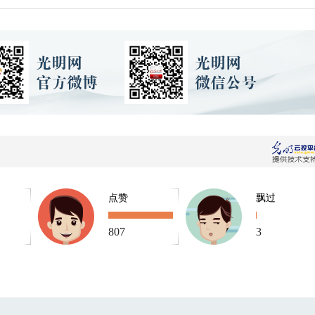
点赞
飘过
807
3