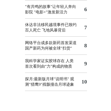
"有共鸣的故事"让年轻人奔向
6
影院
"电影+"激发新活力
休达非法移民越境事件已致约
7
百人死亡
飞地风暴背后
网络平台成多款新药首发渠道
8
国产新药为何被全球"扫货"
我科学家证实胶球存在 人类
9
首次看到由“力”构成的物质
探月:最新版月球"说明书"
观
10
测"猎鹰9"残骸撞击月球迹象