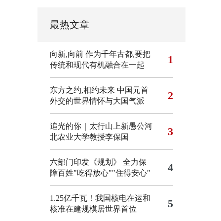
最热文章
向新,向前
作为千年古都,要把
1
传统和现代有机融合在一起
东方之约,相约未来 中国元首
2
外交的世界情怀与大国气派
追光的你｜太行山上新愚公河
3
北农业大学教授李保国
六部门印发《规划》 全力保
4
障百姓"吃得放心""住得安心"
1.25亿千瓦！我国核电在运和
5
核准在建规模居世界首位