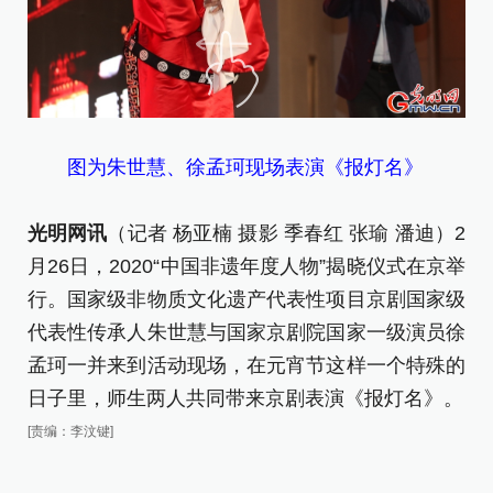
图为朱世慧、徐孟珂现场表演《报灯名》
光明网讯
（记者 杨亚楠 摄影 季春红 张瑜 潘迪）2
图
月26日，2020“中国非遗年度人物”揭晓仪式在京举
[责
行。国家级非物质文化遗产代表性项目京剧国家级
代表性传承人朱世慧与国家京剧院国家一级演员徐
孟珂一并来到活动现场，在元宵节这样一个特殊的
日子里，师生两人共同带来京剧表演《报灯名》。
[责编：李汶键]