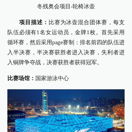
冬残奥会项目-轮椅冰壶
项目描述：
比赛为冰壶混合团体赛，每支
队伍必须有1名女运动员，金牌1枚。首先采用
循环赛，然后采用page赛制：排名前四的队伍进
入半决赛，半决赛获胜者进入决赛，失利者进
入铜牌争夺战，决赛获胜者获得冠军。
比赛场馆：
国家游泳中心