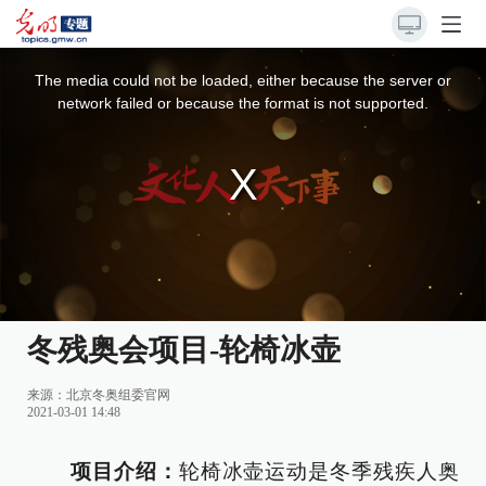
This
is
a
The media could not be loaded, either because the server or
modal
window.
network failed or because the format is not supported.
冬残奥会项目-轮椅冰壶
来源：
北京冬奥组委官网
2021-03-01 14:48
项目介绍：
轮椅冰壶运动是冬季残疾人奥