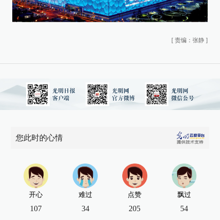
[
责编：张静
]
您此时的心情
开心
难过
点赞
飘过
107
34
205
54