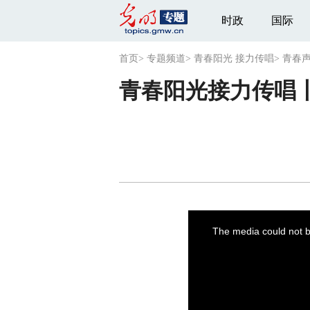
时政
国际
首页
>
专题频道
>
青春阳光 接力传唱
>
青春
青春阳光接力传唱
This
is
a
The media could not be
modal
window.