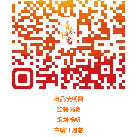
出品/光明网
监制/高赛
策划/杨帆
主编/王恩慧