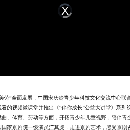
Video
Player
is
loading.
劳”全面发展，中国宋庆龄青少年科技文化交流中心联
看的视频微课堂并推出《“伴你成长”公益大讲堂》系列视
戏曲、体育、劳动等方面，开拓青少年儿童视野，陪伴青
国国家京剧院一级演员江其虎，走进京剧艺术，感受京剧