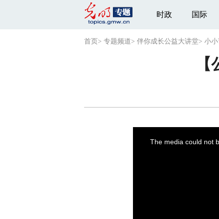
时政
国际
首页
>
专题频道
>
伴你成长公益大讲堂
>
小小
【
This
is
a
The media could not be
modal
window.