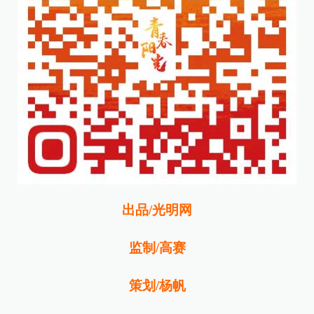
出品/光明网
监制/高赛
策划/杨帆