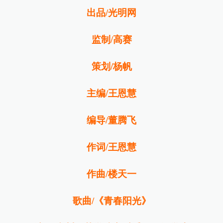
出品/光明网
监制/高赛
策划/杨帆
主编/王恩慧
编导/董腾飞
作词/王恩慧
作曲/
楼天一
歌曲/《青春阳光》