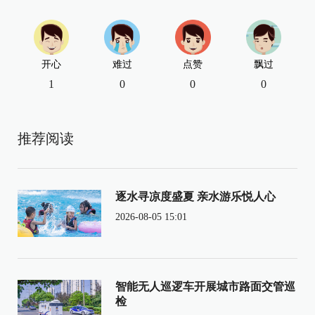
开心
难过
点赞
飘过
1
0
0
0
推荐阅读
逐水寻凉度盛夏 亲水游乐悦人心
2026-08-05 15:01
智能无人巡逻车开展城市路面交管巡
检