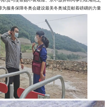
职责与使命她不畏艰难、永不放弃和同事们在海陀之
障为服务保障冬奥会建设最美冬奥城贡献着磅礴的力量