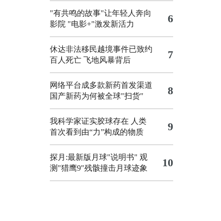
"有共鸣的故事"让年轻人奔向
6
影院
"电影+"激发新活力
休达非法移民越境事件已致约
7
百人死亡
飞地风暴背后
网络平台成多款新药首发渠道
8
国产新药为何被全球"扫货"
我科学家证实胶球存在 人类
9
首次看到由“力”构成的物质
探月:最新版月球"说明书"
观
10
测"猎鹰9"残骸撞击月球迹象