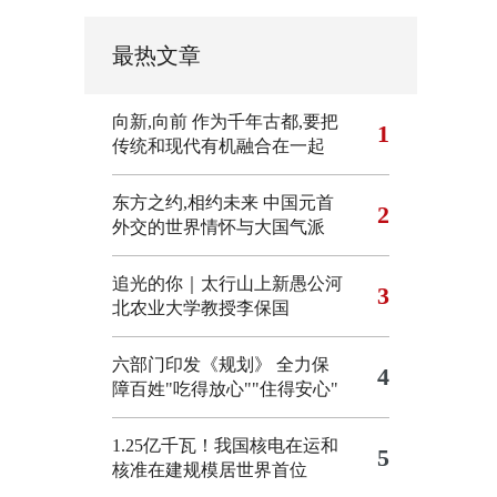
最热文章
向新,向前
作为千年古都,要把
1
传统和现代有机融合在一起
东方之约,相约未来 中国元首
2
外交的世界情怀与大国气派
追光的你｜太行山上新愚公河
3
北农业大学教授李保国
六部门印发《规划》 全力保
4
障百姓"吃得放心""住得安心"
1.25亿千瓦！我国核电在运和
5
核准在建规模居世界首位