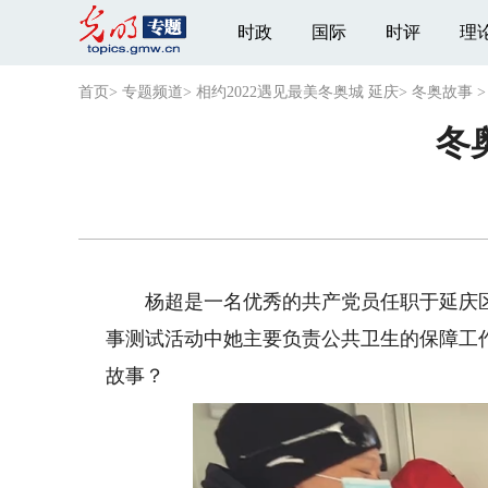
时政
国际
时评
理
首页
>
专题频道
>
相约2022遇见最美冬奥城 延庆
>
冬奥故事
冬
杨超是一名优秀的共产党员任职于延庆区疾
事测试活动中她主要负责公共卫生的保障工
故事？