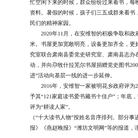
忙空闲下来的时候，群众纷纷过来看书，每
资料。暑假的时候，孩子们三五成群来看书
民们的精神家园。
2020年11月，在安维智的积极争取和政
米。书屋更加宽敞明亮，设备更加齐全，更好
究室联合肃南县委党史研究室、肃南县志办在
动，并向尕牧什拉芜尔书屋捐赠党史图书20
进”活动向基层一线的进一步延伸。
2016年，安维智一家被明花乡政府评为2
予其“121家庭读书爱书藏书十佳户”；年
评为“耕读人家”。
（“十大读书人物”按姓名音序排列。部分事
报》《燕赵晚报》“潍坊文明网”等的报道，