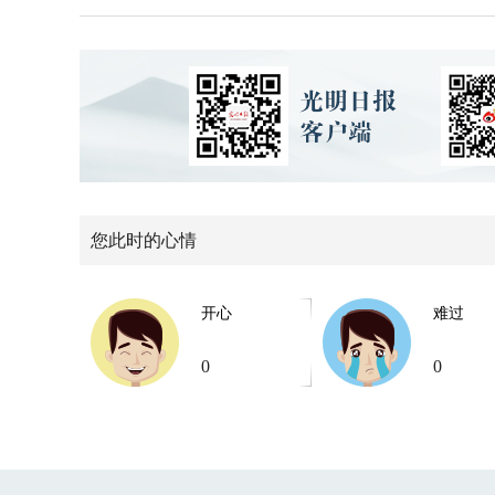
您此时的心情
开心
难过
0
0