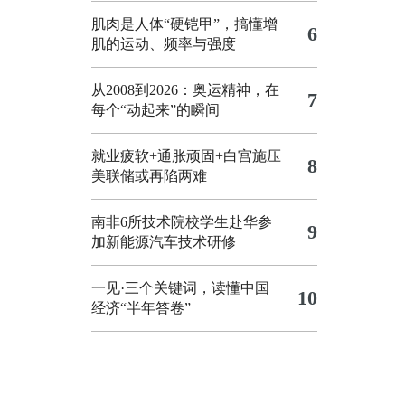
肌肉是人体“硬铠甲”，搞懂增
6
肌的运动、频率与强度
从2008到2026：奥运精神，在
7
每个“动起来”的瞬间
就业疲软+通胀顽固+白宫施压
8
美联储或再陷两难
南非6所技术院校学生赴华参
9
加新能源汽车技术研修
一见·三个关键词，读懂中国
10
经济“半年答卷”