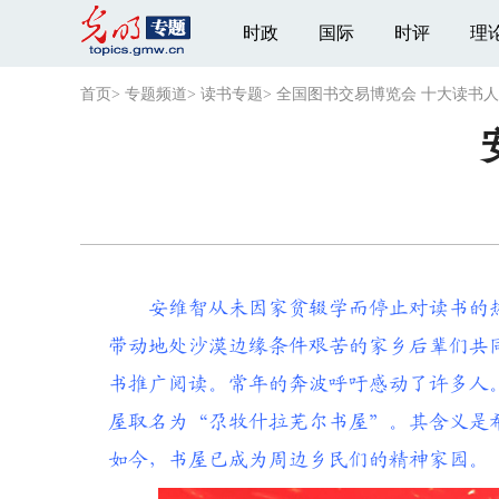
时政
国际
时评
理
首页
>
专题频道
>
读书专题
>
全国图书交易博览会 十大读书
安维智从未因家贫辍学而停止对读书的
带动地处沙漠边缘条件艰苦的家乡后辈们共
书推广阅读。常年的奔波呼吁感动了许多人。
屋取名为“尕牧什拉芜尔书屋”。其含义是
如今，书屋已成为周边乡民们的精神家园。