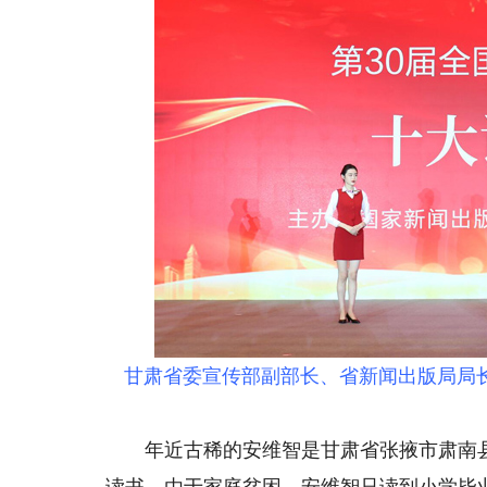
甘肃省委宣传部副部长、省新闻出版局局
年近古稀的安维智是甘肃省张掖市肃南县