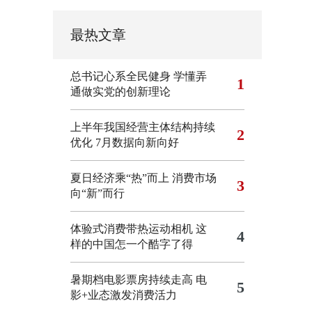
最热文章
总书记心系全民健身
学懂弄
1
通做实党的创新理论
上半年我国经营主体结构持续
2
优化
7月数据向新向好
夏日经济乘“热”而上 消费市场
3
向“新”而行
体验式消费带热运动相机
这
4
样的中国怎一个酷字了得
暑期档电影票房持续走高 电
5
影+业态激发消费活力