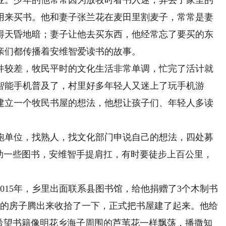
业。少年的他常常因为放牧时看书入迷，弄丢了家里的
用来买书。他和妻子张兰花在麦田里割麦子，常常是妻
得天昏地暗；妻子让他去买东西，他经常忘了要买的东
亲们都传播着安维智爱读书的故事。
较差，牧民平时的文化生活非常单调，忙完了活计就
智能手机普及了，村里好多年轻人又迷上了玩手机游
建立一个牧民书屋的想法，他想让孩子们、年轻人多读
单位，找熟人，找文化部门申说自己的想法，四处募
捐助一些图书，安维智手提肩扛，有时要徒步上百公里，
15年，乡里出面联系县图书馆，给他捐赠了3个木制书
大的房子腾出来收拾了一下，正式把书屋建了起来。他给
是希望书籍像明花乡海子周围的芦苇花一样飘荡，播撒知