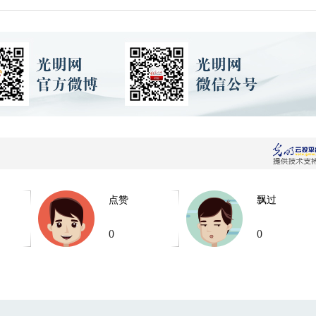
点赞
飘过
0
0