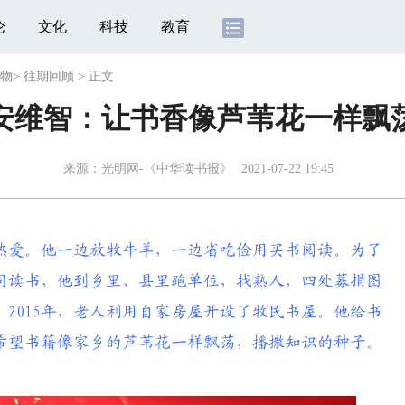
论
文化
科技
教育
人物
>
往期回顾
>
正文
安维智：让书香像芦苇花一样飘
来源：
光明网-《中华读书报》
2021-07-22 19:45
热爱。他一边放牧牛羊，一边省吃俭用买书阅读。为了
同读书，他到乡里、县里跑单位，找熟人，四处募捐图
2015年，老人利用自家房屋开设了牧民书屋。他给书
希望书籍像家乡的芦苇花一样飘荡，播撒知识的种子。