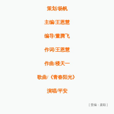
策划/杨帆
主编/王恩慧
编导/董腾飞
作词/王恩慧
作曲/
楼天一
歌曲/《青春阳光》
演唱/
平安
[
责编：庞聪
]