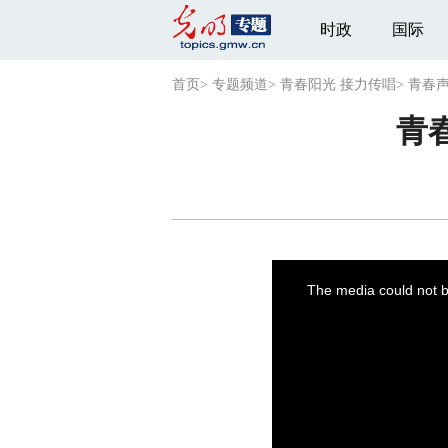
时政
国际
首页
>
专题频道
>
青春阳光 接力传唱
>
青春
青
This
is
a
The media could not be
modal
window.