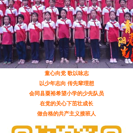
童心向党 歌以咏志
以少年志向 传先辈理想
会同县粟裕希望小学的少先队员
在党的关心下茁壮成长
做合格的共产主义接班人