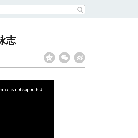
咏志
ormat is not supported.