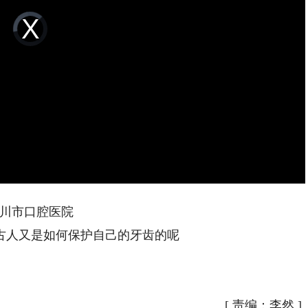
Video
Player
is
loading.
川市口腔医院
人又是如何保护自己的牙齿的呢
[
责编：李然
]