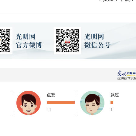
点赞
飘过
11
1