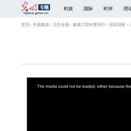
时政
国际
时评
理
首页
>
专题频道
>
卫生专题
>
健康口腔科普同行
>
演讲回顾
>
This
is
a
The media could not be loaded, either because the 
modal
window.