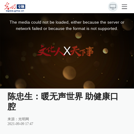
This
is
a
The media could not be loaded, either because the server or
modal
window.
network failed or because the format is not supported.
陈忠生：暖无声世界 助健康口
腔
来源：光明网
2021-09-09 17:47