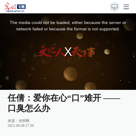
This
is
a
The media could not be loaded, either because the server or
modal
window.
network failed or because the format is not supported.
任倩：爱你在心“口”难开 ——
口臭怎么办
来源：光明网
2021-09-09 17:59