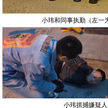
小玮和同事执勤（左一为
小玮抓捕嫌疑人