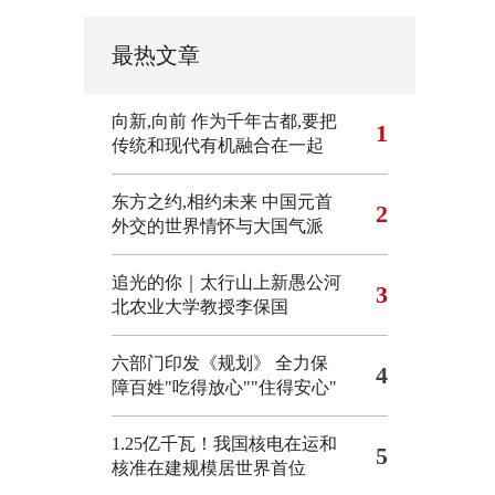
最热文章
向新,向前
作为千年古都,要把
1
传统和现代有机融合在一起
东方之约,相约未来 中国元首
2
外交的世界情怀与大国气派
追光的你｜太行山上新愚公河
3
北农业大学教授李保国
六部门印发《规划》 全力保
4
障百姓"吃得放心""住得安心"
1.25亿千瓦！我国核电在运和
5
核准在建规模居世界首位