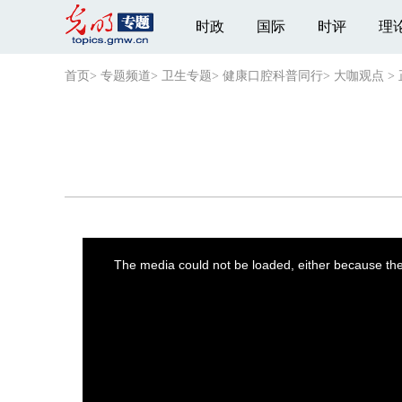
时政
国际
时评
理
首页
>
专题频道
>
卫生专题
>
健康口腔科普同行
>
大咖观点
>
This
is
a
The media could not be loaded, either because the 
modal
window.