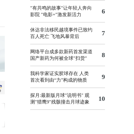
"有共鸣的故事"让年轻人奔向
6
影院
"电影+"激发新活力
休达非法移民越境事件已致约
7
百人死亡
飞地风暴背后
网络平台成多款新药首发渠道
8
国产新药为何被全球"扫货"
我科学家证实胶球存在 人类
9
首次看到由“力”构成的物质
探月:最新版月球"说明书"
观
10
测"猎鹰9"残骸撞击月球迹象