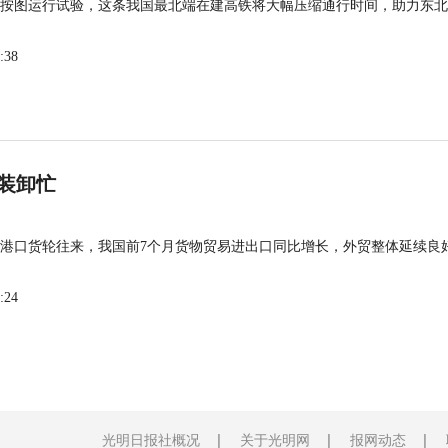
按图运行试验，这条我国最北端在建高铁将大幅压缩通行时间，助力东北
:38
装卸忙
港口货轮往来，我国前7个月货物贸易进出口同比增长，外贸整体延续良
:24
光明日报社概况
关于光明网
报网动态