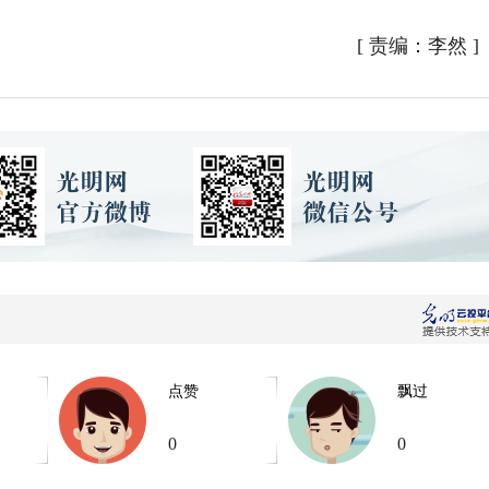
[
责编：李然
]
点赞
飘过
0
0