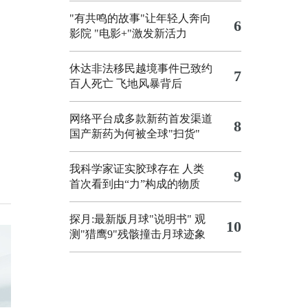
"有共鸣的故事"让年轻人奔向
6
影院
"电影+"激发新活力
休达非法移民越境事件已致约
7
百人死亡
飞地风暴背后
网络平台成多款新药首发渠道
8
国产新药为何被全球"扫货"
我科学家证实胶球存在 人类
9
首次看到由“力”构成的物质
探月:最新版月球"说明书"
观
10
测"猎鹰9"残骸撞击月球迹象