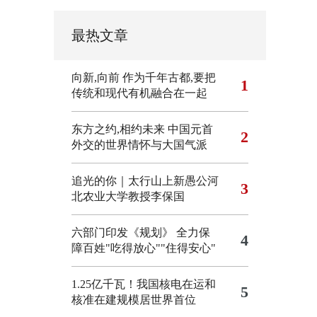
最热文章
向新,向前
作为千年古都,要把
1
传统和现代有机融合在一起
东方之约,相约未来 中国元首
2
外交的世界情怀与大国气派
追光的你｜太行山上新愚公河
3
北农业大学教授李保国
六部门印发《规划》 全力保
4
障百姓"吃得放心""住得安心"
1.25亿千瓦！我国核电在运和
5
核准在建规模居世界首位