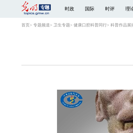
时政
国际
时评
理
首页
>
专题频道
>
卫生专题
>
健康口腔科普同行
>
科普作品展