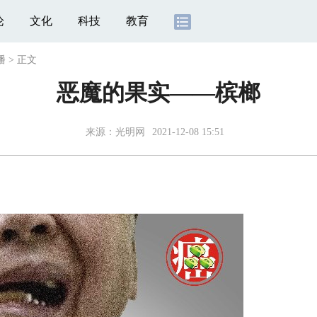
论
文化
科技
教育
播
>
正文
恶魔的果实——槟榔
来源：
光明网
2021-12-08 15:51