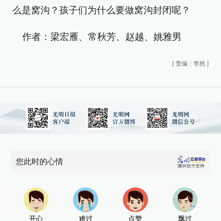
么是窝沟？孩子们为什么要做窝沟封闭呢？
作者：梁宏雁、常秋芳、赵越、姚雅男
[
责编：李然
]
您此时的心情
开心
难过
点赞
飘过