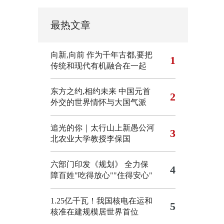
最热文章
向新,向前
作为千年古都,要把
1
传统和现代有机融合在一起
东方之约,相约未来 中国元首
2
外交的世界情怀与大国气派
追光的你｜太行山上新愚公河
3
北农业大学教授李保国
六部门印发《规划》 全力保
4
障百姓"吃得放心""住得安心"
1.25亿千瓦！我国核电在运和
5
核准在建规模居世界首位