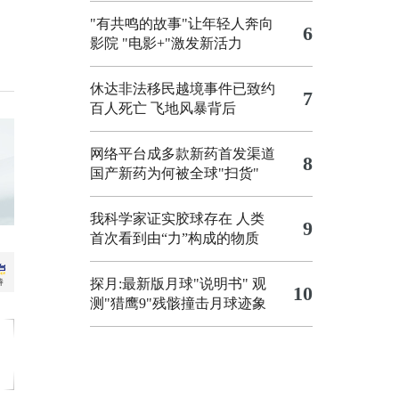
"有共鸣的故事"让年轻人奔向
6
影院
"电影+"激发新活力
休达非法移民越境事件已致约
7
百人死亡
飞地风暴背后
网络平台成多款新药首发渠道
8
国产新药为何被全球"扫货"
我科学家证实胶球存在 人类
9
首次看到由“力”构成的物质
探月:最新版月球"说明书"
观
10
测"猎鹰9"残骸撞击月球迹象