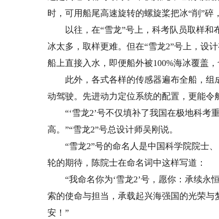
时，可用船尾高速旋转的螺旋桨把冰“削”碎
以往，在“雪龙”号上，科考队员取样和布
冰太多，取样更难。但在“雪龙2”号上，设
船上直接入水，即便船外被100%海冰覆盖
此外，各式各样的传感器遍布全船，组成了
动驾驶。先进动力定位系统的配置，更能令船
“‘雪龙2’号不仅填补了我国在极地科考
高。”“雪龙2”号总设计师吴刚说。
“雪龙2”号的命名人是中国科学院院士、
轮的期待，陈院士在命名词中这样写道：
“我命名你为‘雪龙2’号，愿你：承续永
索的使命与担当，承载起兴海强国的光荣与
安！”