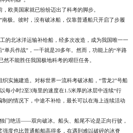
，欧美国家就已纷纷迈出了科考的脚步。
征”南极。彼时，没有破冰船，仅靠普通船只开启了步履
工的北冰洋运输补给船，经多次改造，成为我国唯一一
“单兵作战”，一干就是20多年。然而，功能上的“半路
龙”已然不能胜任我国极地科考的艰巨任务。
实施建造。对标世界一流科考破冰船，“雪龙2”号船
以每小时2至3海里的速度在1.5米厚的冰层中连续“行
员编制的情况下，中途不补给，最长可以在海上连续活动
独门绝活——双向破冰。船头、船尾不论是正向行驶，
桨强度也比普通船舶高得多，在遇到难以破碎的冰脊