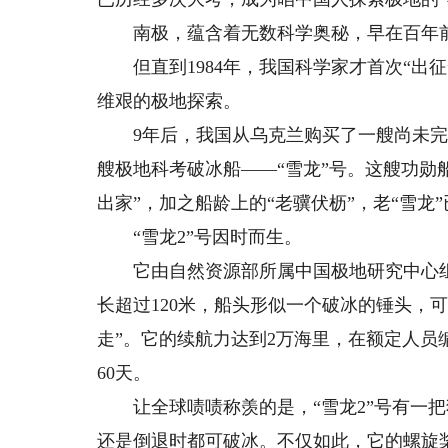
南极，蕴含着无数科学奥秘，早在百年前
但直到1984年，我国科学家才首次“出
维艰的极地探索。
9年后，我国从乌克兰购买了一艘尚未完
艘极地科考破冰船——“雪龙”号。这艘功勋船
出家”，加之船龄上的“老骥伏枥”，老“雪
“雪龙2”号因时而生。
它由自然资源部所属中国极地研究中心组织
长超过120米，船头形似一个破冰的锤头，可
走”。它的续航力达到2万海里，在额定人
60天。
让全球啧啧称羡的是，“雪龙2”号有一把
还是倒退时都可破冰。不仅如此，它的螺旋