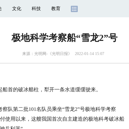
论
文化
科技
教育
极地科学考察船“雪龙2”号
来源：
光明网-《光明日报》
2022-01-14 15:07
船首的破冰艏柱，犁开一条水道缓缓驶来。
考察队第二批101名队员乘坐“雪龙2”号极地科学考察
月交付使用以来，这艘我国首次自主建造的极地科考破冰船
神兵利器”。