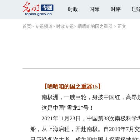
时政
国际
时评
理
首页
>
专题频道
>
时政专题
>
晒晒咱的国之重器
>
正文
【
晒晒咱的国之重器15
】
南极洲，一艘巨轮，身披中国红，高昂起
这是中国“雪龙2”号！
2021年11月23日，中国第38次南极科学
船，从上海启程，开赴南极。自2019年7
已历经多次大考，成为咱中国人探索极地的“