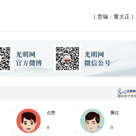
）
[
责编：董大正
]
点赞
飘过
0
0