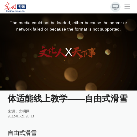
This
is
a
The media could not be loaded, either because the server or
modal
window.
network failed or because the format is not supported.
体适能线上教学——自由式滑雪
来源：
光明网
2022-01-21 20:13
自由式滑雪