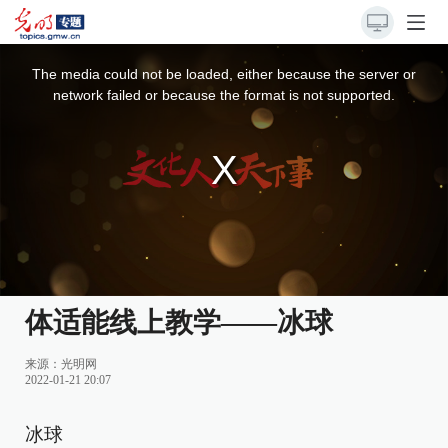
This
is
a
The media could not be loaded, either because the server or
modal
window.
network failed or because the format is not supported.
体适能线上教学——冰球
来源：
光明网
2022-01-21 20:07
冰球