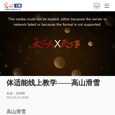
This
is
a
The media could not be loaded, either because the server or
modal
window.
network failed or because the format is not supported.
体适能线上教学——高山滑雪
来源：
光明网
2022-01-21 20:06
高山滑雪