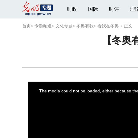
时政
国际
时评
理
首页
>
专题频道
>
文化专题
>
冬奥有我
>
看我在冬奥
>
正文
【冬奥
This
is
a
The media could not be loaded, either because the 
modal
window.