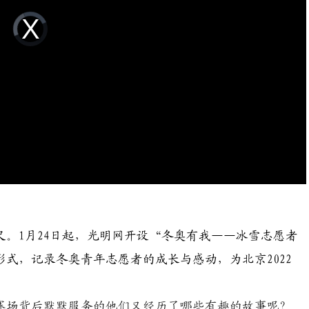
Video
Player
is
loading.
。1月24日起，光明网开设“冬奥有我——冰雪志愿者
形式，记录冬奥青年志愿者的成长与感动，为北京2022
场背后默默服务的他们又经历了哪些有趣的故事呢？