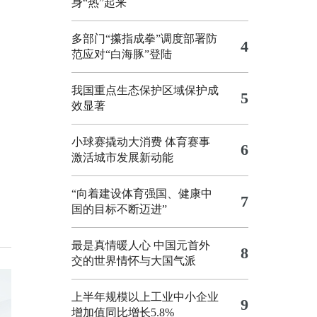
身“热”起来
多部门“攥指成拳”调度部署防
4
范应对“白海豚”登陆
我国重点生态保护区域保护成
5
效显著
小球赛撬动大消费 体育赛事
6
激活城市发展新动能
“向着建设体育强国、健康中
7
国的目标不断迈进”
最是真情暖人心 中国元首外
8
交的世界情怀与大国气派
上半年规模以上工业中小企业
9
增加值同比增长5.8%