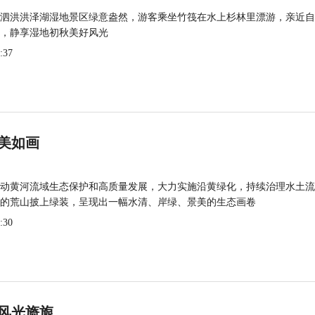
泗洪洪泽湖湿地景区绿意盎然，游客乘坐竹筏在水上杉林里漂游，亲近自
，静享湿地初秋美好风光
:37
美如画
动黄河流域生态保护和高质量发展，大力实施沿黄绿化，持续治理水土流
的荒山披上绿装，呈现出一幅水清、岸绿、景美的生态画卷
:30
风光旖旎