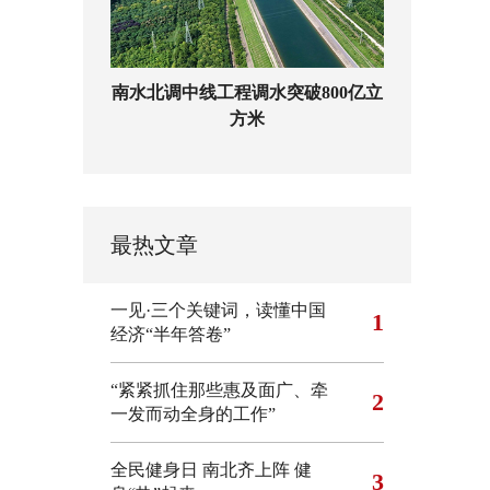
南水北调中线工程调水突破800亿立
方米
最热文章
一见·三个关键词，读懂中国
1
经济“半年答卷”
“紧紧抓住那些惠及面广、牵
2
一发而动全身的工作”
全民健身日 南北齐上阵 健
3