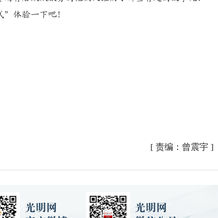
式”体验一下吧！
[
责编：曾震宇
]