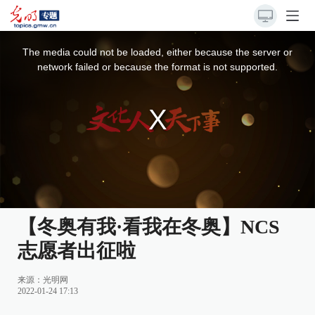
This
is
a
The media could not be loaded, either because the server or
modal
window.
network failed or because the format is not supported.
【冬奥有我·看我在冬奥】NCS
志愿者出征啦
来源：
光明网
2022-01-24 17:13