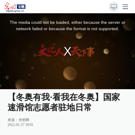
This
is
a
The media could not be loaded, either because the server or
modal
window.
network failed or because the format is not supported.
【冬奥有我·看我在冬奥】国家
速滑馆志愿者驻地日常
来源：
光明网
2022-01-27 18:01