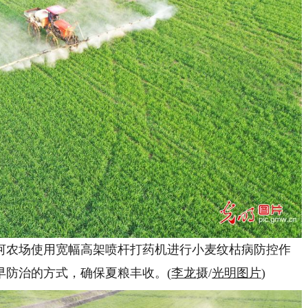
阳河农场使用宽幅高架喷杆打药机进行小麦纹枯病防控作
早防治的方式，确保夏粮丰收。(
李龙
摄/
光明图片
)