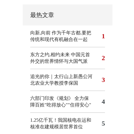
最热文章
向新,向前
作为千年古都,要把
1
传统和现代有机融合在一起
东方之约,相约未来 中国元首
2
外交的世界情怀与大国气派
追光的你｜太行山上新愚公河
3
北农业大学教授李保国
六部门印发《规划》 全力保
4
障百姓"吃得放心""住得安心"
1.25亿千瓦！我国核电在运和
5
核准在建规模居世界首位