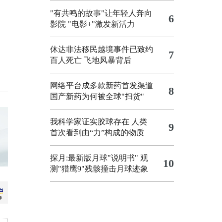
"有共鸣的故事"让年轻人奔向
6
影院
"电影+"激发新活力
休达非法移民越境事件已致约
7
百人死亡
飞地风暴背后
网络平台成多款新药首发渠道
8
国产新药为何被全球"扫货"
我科学家证实胶球存在 人类
9
首次看到由“力”构成的物质
探月:最新版月球"说明书"
观
10
测"猎鹰9"残骸撞击月球迹象