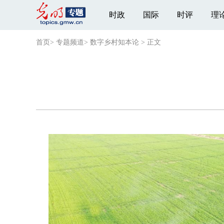
时政
国际
时评
理
首页
>
专题频道
>
数字乡村知本论
>
正文