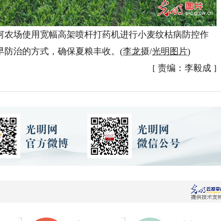
阳河农场使用宽幅高架喷杆打药机进行小麦纹枯病防控作
早防治的方式，确保夏粮丰收。(
李龙
摄/
光明图片
)
[
责编：李毅成
]