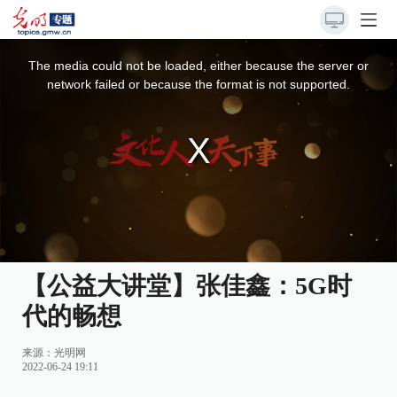
This
is
a
The media could not be loaded, either because the server or
modal
window.
network failed or because the format is not supported.
【公益大讲堂】张佳鑫：5G时
代的畅想
来源：
光明网
2022-06-24 19:11