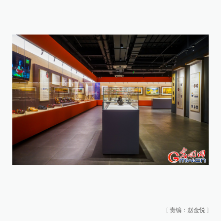
[
责编：赵金悦
]