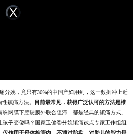
Video
Player
is
loading.
痛分娩，竟只有30%的中国产妇用到，这一数据冲上近
物性镇痛方法。
目前最常见，获得广泛认可的方法是椎
有蛛网膜下腔硬膜外联合阻滞，都是经典的镇痛方式。
让孩子变傻吗？国家卫健委分娩镇痛试点专家工作组组
，仅作用于母体椎管内，不通过胎盘，对胎儿的智力是