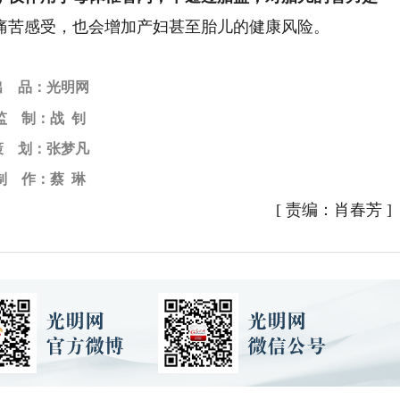
痛苦感受，也会增加产妇甚至胎儿的健康风险。
出 品
：
光明网
监 制
：战 钊
策 划
：张梦凡
制 作：蔡 琳
[
责编：肖春芳
]