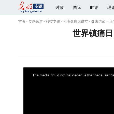
时政
国际
时评
理
首页
>
专题频道
>
科技专题
>
光明健康大讲堂
>
健康访谈
>
正
世界镇痛日
This
is
a
The media could not be loaded, either because the 
modal
window.