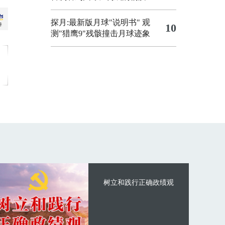
探月:最新版月球"说明书"
观
10
测"猎鹰9"残骸撞击月球迹象
树立和践行正确政绩观