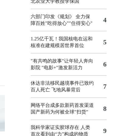
北农业大学教授李保国
六部门印发《规划》 全力保
4
障百姓"吃得放心""住得安心"
1.25亿千瓦！我国核电在运和
5
核准在建规模居世界首位
"有共鸣的故事"让年轻人奔向
6
影院
"电影+"激发新活力
休达非法移民越境事件已致约
7
百人死亡
飞地风暴背后
网络平台成多款新药首发渠道
8
国产新药为何被全球"扫货"
我科学家证实胶球存在 人类
9
首次看到由“力”构成的物质