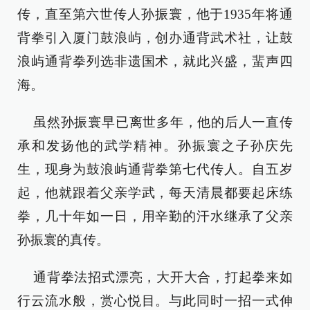
传，直至第六世传人孙振寰，他于1935年将通
背拳引入厦门鼓浪屿，创办通背武术社，让鼓
浪屿通背拳列选非遗国术，就此兴盛，蜚声四
海。
虽然孙振寰早已离世多年，他的后人一直传
承和发扬他的武学精神。孙振寰之子孙庆先
生，现身为鼓浪屿通背拳第七代传人。自五岁
起，他就跟着父亲学武，每天清晨都要起床练
拳，几十年如一日，用辛勤的汗水继承了父亲
孙振寰的真传。
通背拳法招式漂亮，大开大合，打起拳来如
行云流水般，赏心悦目。与此同时一招一式伸