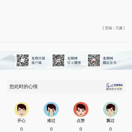
[
责编：王媛
]
您此时的心情
开心
难过
点赞
飘过
0
0
0
0