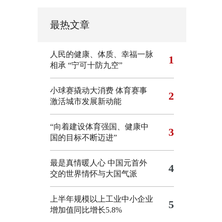
最热文章
人民的健康、体质、幸福一脉
1
相承
“宁可十防九空”
小球赛撬动大消费 体育赛事
2
激活城市发展新动能
“向着建设体育强国、健康中
3
国的目标不断迈进”
最是真情暖人心 中国元首外
4
交的世界情怀与大国气派
上半年规模以上工业中小企业
5
增加值同比增长5.8%