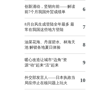
创新涌动，坚韧向前——解读
6
前7个月我国外贸成绩单
8月台风生成登陆全年最多 最
7
常在我国这些地方登陆
油菜花海、丹崖碧水、林海天
8
池 解锁各地夏日体验
暖心改造让城市“边角”资
9
源“动”起来“活”起来
外交部发言人——日本执政当
10
局应停止在核问题上玩火