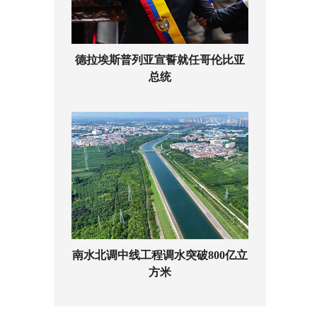
德拉埃斯普列亚宣誓就任哥伦比亚
总统
南水北调中线工程调水突破800亿立
方米