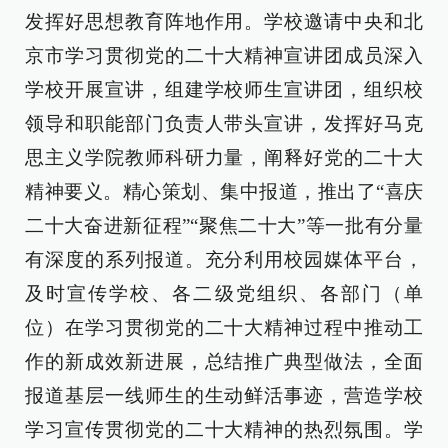
发挥好思想教育阵地作用。学校邀请中央和北
京市学习贯彻党的二十大精神宣讲团成员深入
学校开展宣讲，组建学校师生宣讲团，组织校
领导和职能部门负责人带头宣讲，发挥好马克
思主义学院教师科研力量，阐释好党的二十大
精神要义。精心策划、集中报道，推出了“喜庆
二十大奋进新征程”“聚焦二十大”等一批有分量
有深度的系列报道。充分利用校园媒体平台，
及时宣传学校、各二级党组织、各部门（单
位）在学习贯彻党的二十大精神过程中推动工
作的新成效新进展，总结推广典型做法，全面
报道基层一线师生的生动鲜活事迹，营造学校
学习宣传贯彻党的二十大精神的热烈氛围。学