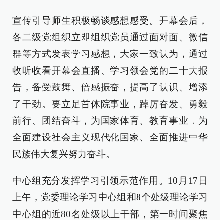
宣传引导师生积极畅谈感想感受。开幕会后，
各二级党组织立即组织党员通过面对面、微信
群等方式发表学习感想，大家一致认为，通过
收听收看开幕会直播、学习领会党的二十大报
告，备受鼓舞、倍感振奋，提高了认识、增添
了干劲。要立足首体院事业，踔厉奋发、勇毅
前行、团结奋斗，为国家体育、教育事业，为
全面建设社会主义现代化国家、全面推进中华
民族伟大复兴努力奋斗。
中心组充分发挥学习引领示范作用。10月17日
上午，党委理论学习中心组和8个处级理论学习
中心组的近80名处级以上干部，第一时间聚焦