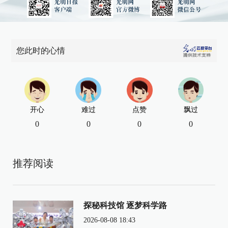
您此时的心情
开心
难过
点赞
飘过
0
0
0
0
推荐阅读
探秘科技馆 逐梦科学路
2026-08-08 18:43