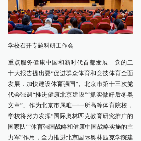
学校召开专题科研工作会
重点服务健康中国和新时代首都发展。党的二
十大报告提出要“促进群众体育和竞技体育全面
发展，加快建设体育强国”。北京市第十三次党
代会强调“推进健康北京建设”“抓实做好后冬奥
文章”。作为北京市属唯一一所高等体育院校，
学校将努力发挥“国际奥林匹克教育研究推广的
国家队”“体育强国战略和健康中国战略实施的主
力军”作用，全力推进北京国际奥林匹克学院建