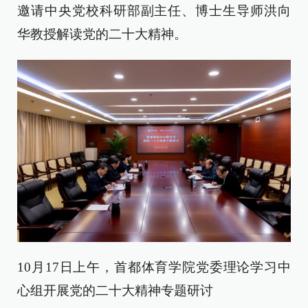
邀请中央党校科研部副主任、博士生导师洪向
华教授解读党的二十大精神。
10月17日上午，首都体育学院党委理论学习中
心组开展党的二十大精神专题研讨