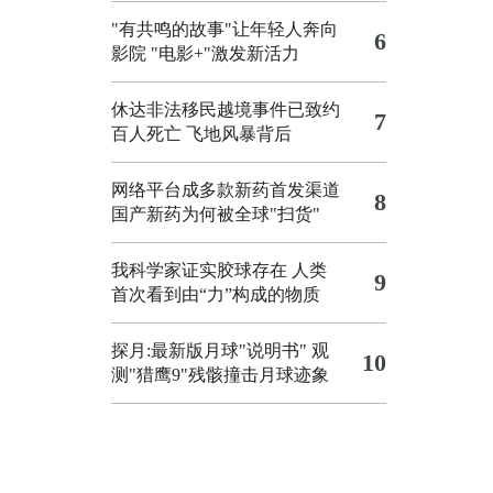
"有共鸣的故事"让年轻人奔向
6
影院
"电影+"激发新活力
休达非法移民越境事件已致约
7
百人死亡
飞地风暴背后
网络平台成多款新药首发渠道
8
国产新药为何被全球"扫货"
我科学家证实胶球存在 人类
9
首次看到由“力”构成的物质
探月:最新版月球"说明书"
观
10
测"猎鹰9"残骸撞击月球迹象