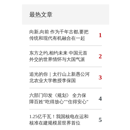
最热文章
向新,向前
作为千年古都,要把
1
传统和现代有机融合在一起
东方之约,相约未来 中国元首
2
外交的世界情怀与大国气派
追光的你｜太行山上新愚公河
3
北农业大学教授李保国
六部门印发《规划》 全力保
4
障百姓"吃得放心""住得安心"
1.25亿千瓦！我国核电在运和
5
核准在建规模居世界首位