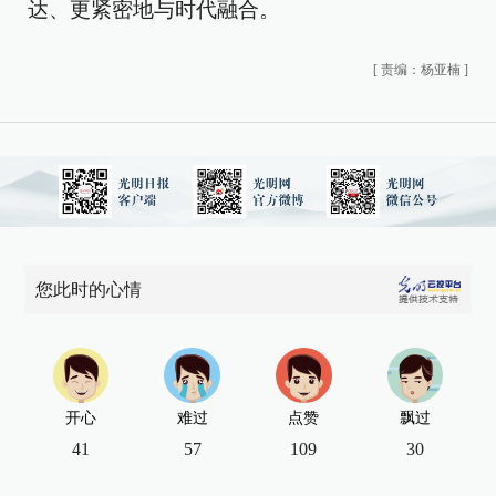
达、更紧密地与时代融合。
[
责编：杨亚楠
]
您此时的心情
开心
难过
点赞
飘过
41
57
109
30