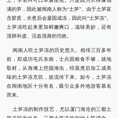
上，学名叫可口革囊星虫。只是因为长得像饱
满的笋，因此被闽南人称为“土笋”。由于土笋富
含胶质，水煮后会凝固成冻，因此叫“土笋冻”。
土笋冻吃起来更加鲜嫩爽口，滋味美妙，还有
清肺补虚、活血强身的功效。
闽南人吃土笋冻的历史悠久。相传三百多年
前，郑成功屯兵东南，士兵因粮食不够，就地
取材，从海滩上挖掘海虫，经蒸煮后加工成美
味的土笋冻充饥，故流传下来。如今，土笋冻
在闽南地区十分有名，吸引众多外地游客慕名
而来。
土笋冻的制作技艺，尤以厦门海沧的三都土