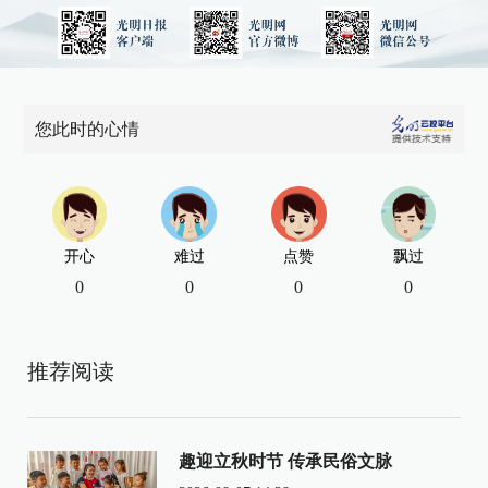
您此时的心情
开心
难过
点赞
飘过
0
0
0
0
推荐阅读
趣迎立秋时节 传承民俗文脉