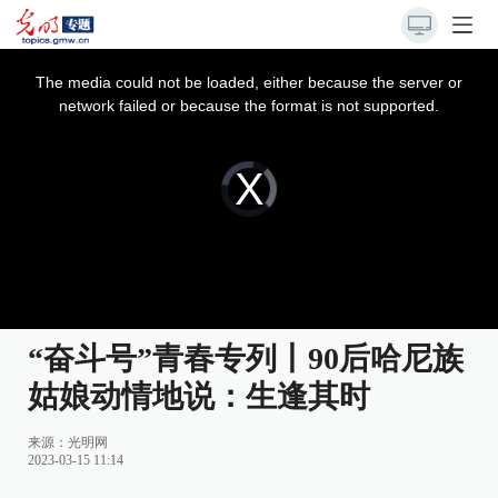
This
is
a
The media could not be loaded, either because the server or
modal
window.
network failed or because the format is not supported.
Video
Player
is
loading.
“奋斗号”青春专列丨90后哈尼族
姑娘动情地说：生逢其时
来源：
光明网
2023-03-15 11:14