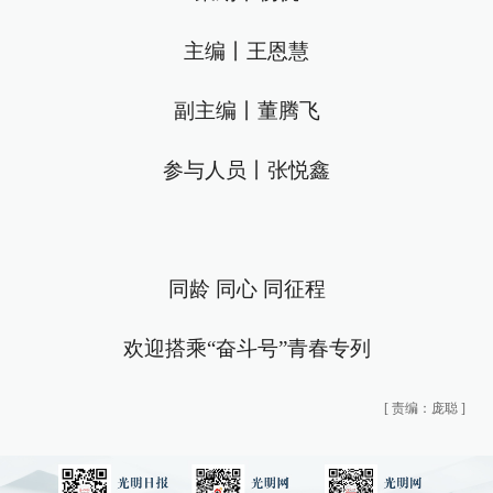
主编丨王恩慧
副主编丨董腾飞
参与人员丨张悦鑫
同龄 同心 同征程
欢迎搭乘“奋斗号”青春专列
[
责编：庞聪
]