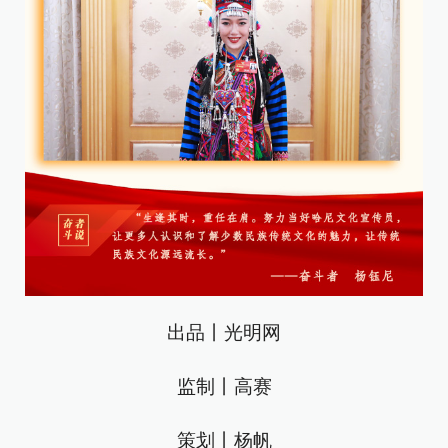
出品丨光明网
监制丨高赛
策划丨杨帆